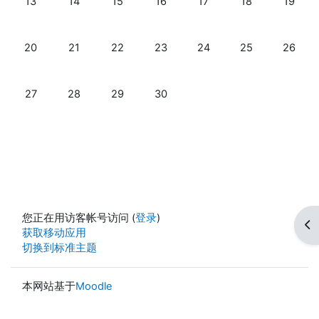
13
14
15
16
17
18
19
没有活动，04月20日 星期一
没有活动，04月21日 星期二
没有活动，04月22日 星期三
没有活动，04月23日 星期四
没有活动，04月24日 星期
没有活动，04月2
没有活动
20
21
22
23
24
25
26
没有活动，04月27日 星期一
没有活动，04月28日 星期二
没有活动，04月29日 星期三
没有活动，04月30日 星期四
27
28
29
30
您正在用访客帐号访问 (
登录
)
打
获取移动应用
切换到标准主题
本网站基于
Moodle