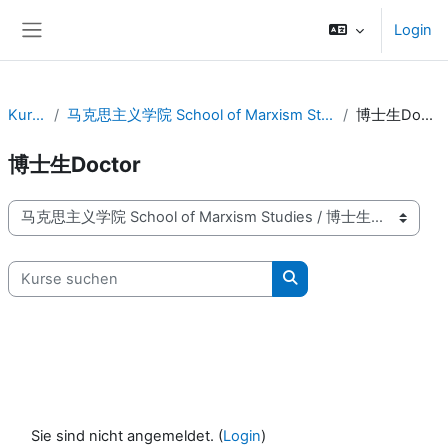
Zum Hauptinhalt
Login
Website-Übersicht
Kurse
马克思主义学院 School of Marxism Studies
博士生Doctor
博士生Doctor
Kursbereiche
Kurse suchen
Kurse suchen
Sie sind nicht angemeldet. (
Login
)