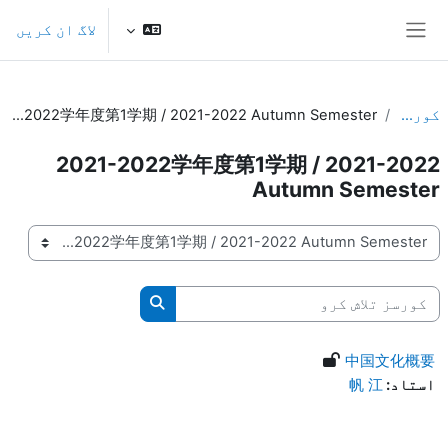
صل مواد کی طرف جائیں
لاگ ان کریں
ایک طرفہ پینل
کورسز
2021-2022学年度第1学期 / 2021-2022 Autumn Semester
2021-2022学年度第1学期 / 2021-2022
Autumn Semester
کورس کی اقسام
کورسز تلاش کرو
کورسز تلاش کرو
中国文化概要
استاد:
帆 江