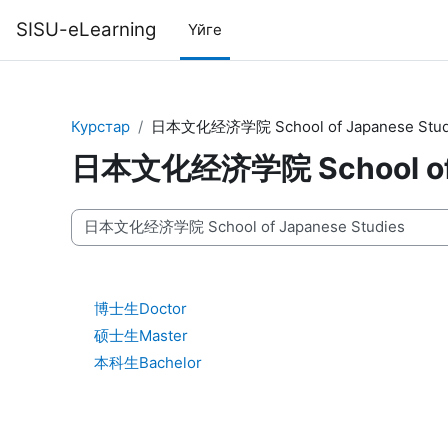
Негізгі мазмұнға
SISU-eLearning
Үйге
Курстар
日本文化经济学院 School of Japanese Stud
日本文化经济学院 School of J
Курстардың санаттары
博士生Doctor
硕士生Master
本科生Bachelor