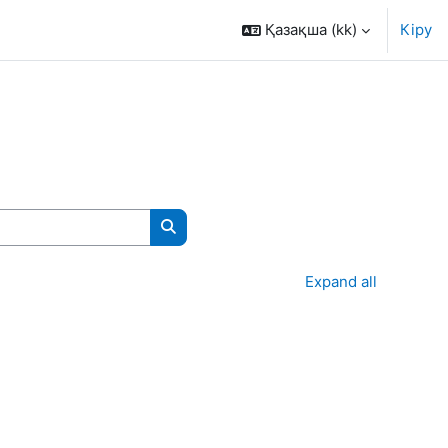
Қазақша ‎(kk)‎
Кіру
Курсты іздеу
Expand all