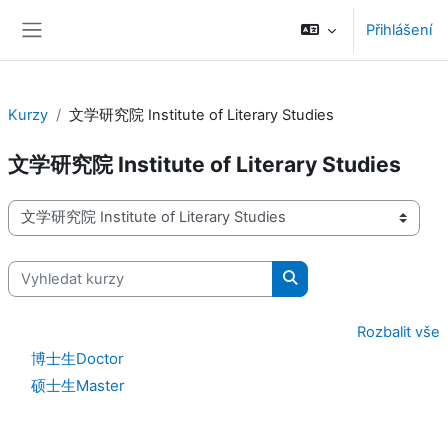
Přejít k hlavnímu obsahu
Přihlášení
Boční panel
Kurzy
文学研究院 Institute of Literary Studies
文学研究院 Institute of Literary Studies
Kategorie kurzů
Vyhledat kurzy
Vyhledat kurzy
Rozbalit vše
博士生Doctor
硕士生Master