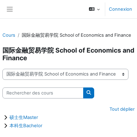
Passer au contenu principal
Connexion
Panneau latéral
Cours
国际金融贸易学院 School of Economics and Finance
国际金融贸易学院 School of Economics and
Finance
Catégories de cours
Rechercher des cours
Rechercher des cours
Tout déplier
硕士生Master
本科生Bachelor