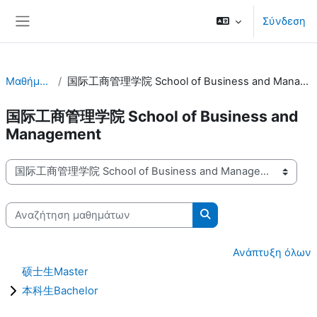
Μετάβαση στο κεντρικό περιεχόμενο
Σύνδεση
Πλευρικός πίνακας
Μαθήματα
国际工商管理学院 School of Business and Management
国际工商管理学院 School of Business and
Management
Κατηγορίες μαθημάτων
Αναζήτηση μαθημάτων
Αναζήτηση μαθημάτω
Ανάπτυξη όλων
硕士生Master
本科生Bachelor