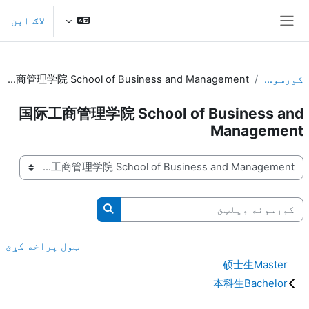
صلی منځپانګې ته تښل
لاګ اېن
څنګ پنل
کورسونه
国际工商管理学院 School of Business and Management
国际工商管理学院 School of Business and
Management
د کورس وېشنیزې
کورسونه وپلټئ
کورسونه وپلټئ
ټول پراخه کړئ
硕士生Master
本科生Bachelor