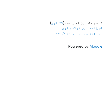
تاسو لاګ اېن نه یاست (
لاګ اېن
)
ګرځنده ایپ ترلاسه کړئ
سټنډرډ پس زمینې ته لاړ شئ
Powered by
Moodle