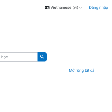
Vietnamese ‎(vi)‎
Đăng nhập
học
Tìm kiếm khoá học
Mở rộng tất cả