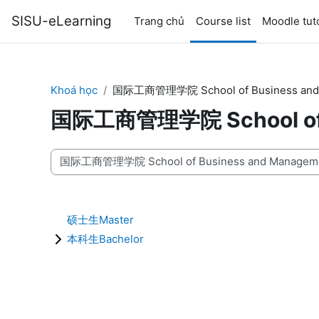
Chuyển tới nội dung chính
SISU-eLearning
Trang chủ
Course list
Moodle tuto
Khoá học
国际工商管理学院 School of Business and
国际工商管理学院 School of B
Danh mục khoá học
硕士生Master
本科生Bachelor