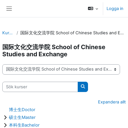
Gå direkt till huvudinnehåll
Logga in
Sidopanel
Kurser
国际文化交流学院 School of Chinese Studies and Exchange
国际文化交流学院 School of Chinese
Studies and Exchange
Kurskategorier
Sök kurser
Sök kurser
Expandera allt
博士生Doctor
硕士生Master
本科生Bachelor