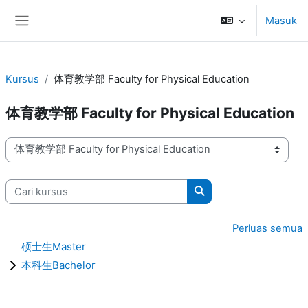
Lewati ke konten utama
Masuk
Panel samping
Kursus
体育教学部 Faculty for Physical Education
体育教学部 Faculty for Physical Education
Kategori kursus
Cari kursus
Cari kursus
Perluas semua
硕士生Master
本科生Bachelor