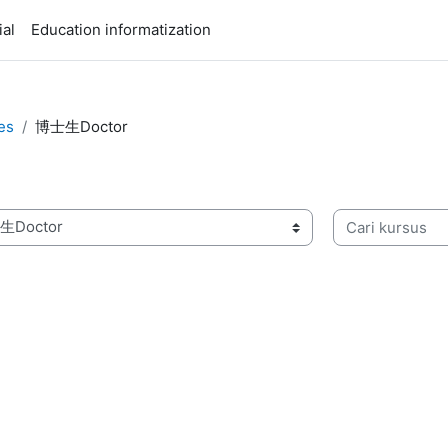
ial
Education informatization
es
博士生Doctor
Cari kursus