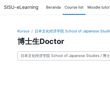
Lewati ke konten utama
SISU-eLearning
Beranda
Course list
Moodle tutor
Kursus
日本文化经济学院 School of Japanese Studi
博士生Doctor
Kategori kursus