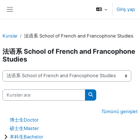
Ana içeriğe git
Giriş yap
Yan panel
Kurslar
法语系 School of French and Francophone Studies
法语系 School of French and Francophone
Studies
Kurs Kategorileri
Kursları ara
Kursları ara
Tümünü genişlet
博士生Doctor
硕士生Master
本科生Bachelor