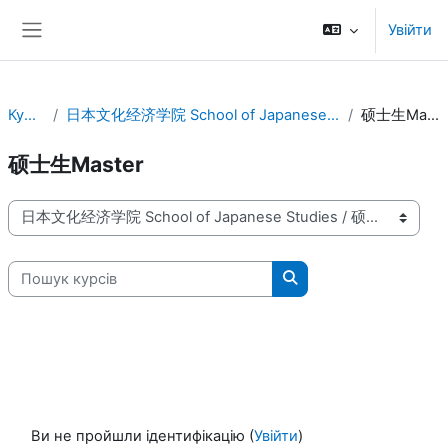
Перейти до головного вмісту
Увійти
Бокова панель
Курси
日本文化经济学院 School of Japanese Studies
硕士生Master
硕士生Master
Категорії курсів
Пошук курсів
Пошук курсів
Ви не пройшли ідентифікацію (
Увійти
)