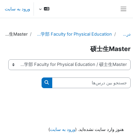
رش به محتوای اصلی
ورود به سایت
پنل کناری
درس‌ها
体育教学部 Faculty for Physical Education
硕士生Master
硕士生Master
طبقه‌های درسی
جستجو بین درس‌ها
جستجو بین درس‌ها
هنوز وارد سایت نشده‌اید. (
ورود به سایت
)