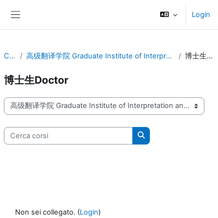
Vai al contenuto principale
Login
Pannello laterale
Corsi
高级翻译学院 Graduate Institute of Interpretation and Translation
博士生Doctor
博士生Doctor
Categorie di corso
Cerca corsi
Cerca corsi
Non sei collegato. (
Login
)