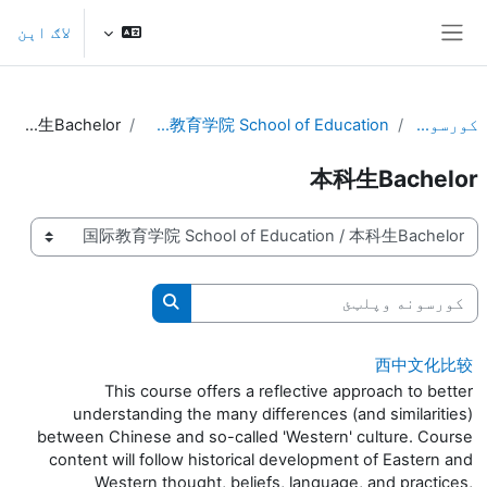
صلی منځپانګې ته تښل
لاګ اېن
څنګ پنل
کورسونه
国际教育学院 School of Education
本科生Bachelor
本科生Bachelor
د کورس وېشنیزې
کورسونه وپلټئ
کورسونه وپلټئ
西中文化比较
This course offers a reflective approach to better
understanding the many differences (and similarities)
between Chinese and so-called 'Western' culture. Course
content will follow historical development of Eastern and
Western thought, beliefs, language, and practices,