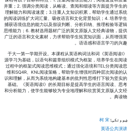
并重；2. 强调分类阅读，从略读、查阅和细读等方面提升学生的
理解能力和阅读速度；3.注重人文知识积累，帮助学生通过系统
的阅读训练扩大词汇量、吸收语言和文化背景知识；4. 培养学生
捕获语境信息的能力以及假设判断、分析归纳、推理检验等逻辑
思维能力；6. 教材选用题材广泛的英文原版人文经典读物，提供
广泛的语言和文化素材，力求帮助学生拓宽知识面，从而增强英
语语感和语言学习的兴趣。
《英语阅读I》于大一第一学期开设。本课程从英语构词法和词
源学习为基础，以语句和篇章组织模式为框架，培养学生在阅读
过程中的框架式阅读思维模式；通过强化语境和TEL分类阅读思
维和SQ4R、KNL阅读策略，帮助学生增强对四种层次阅读的认
识和理解，从而为系统地构建基本的批判性思维打下较为坚实的
基础。《英语阅读I》的长期目标是提高学生的语言阅读、思考
和分析能力，使学生能够较为专业地理解和欣赏英文原版人文经
典读物。
ښوونکی:
柯 宋
英语公共演讲