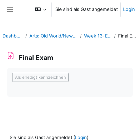
Zum Hauptinhalt
Sie sind als Gast angemeldet
Login
Website-Übersicht
Dashboard
Arts: Old World/New World
Week 13: Exam
Final Exam
Final Exam
Abschlussbedingungen
Als erledigt kennzeichnen
Sie sind als Gast angemeldet (
Login
)