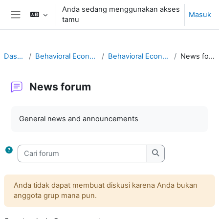
Lewati ke konten utama
Anda sedang menggunakan akses
Masuk
tamu
Panel samping
Dasbor
Behavioral Economics
Behavioral Economics
News forum
News forum
Syarat penyelesaian
General news and announcements
Cari forum
Cari forum
Anda tidak dapat membuat diskusi karena Anda bukan
anggota grup mana pun.