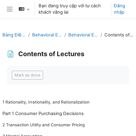
Chuyển tới nội dung chính
Bạn đang truy cập với tư cách
Đăng
khách vãng lai
nhập
Bảng điều khiển cạnh
Bảng Điều khiển
Behavioral Economics
Behavioral Economics
Contents of Lectures
Contents of Lectures
Các yêu cầu hoàn thành
Mark as done
1
Rationality, Irrationality, and Rationalization
Part 1 Consumer Purchasing Decisions
2
Transaction Utility and Consumer Pricing
3
Mental Accounting