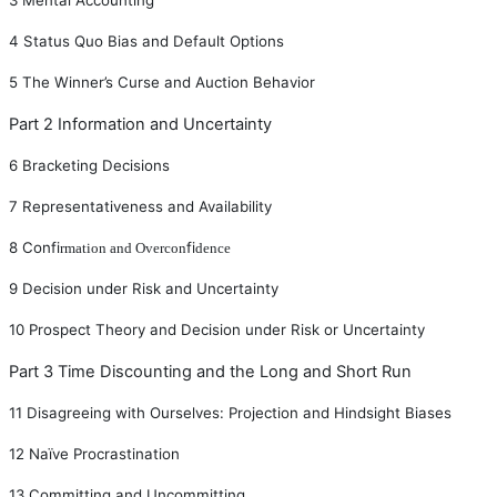
4
Status Quo Bias and Default Options
5
The Winner
’
s Curse and Auction Behavior
Part 2 Information and Uncertainty
6
Bracketing Decisions
7
Representativeness and Availability
8
Con
fi
fi
rmation and Overcon
dence
9
Decision under Risk and Uncertainty
10
Prospect Theory and Decision under Risk or Uncertainty
Part 3 Time Discounting and the Long and Short Run
11
Disagreeing with Ourselves: Projection and Hindsight Biases
12
Naïve Procrastination
13
Committing and Uncommitting