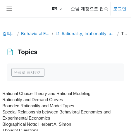
메인 콘텐츠로 건너뛰기
손님 계정으로 접속
로그인
측면 패널
강의 현황
Behavioral Economics
L1. Rationality, Irrationality, and Rationalization
Topics
Topics
완료 조건
완료로 표시하기
Rational Choice Theory and Rational Modeling
Rationality and Demand Curves
Bounded Rationality and Model Types
Special Relationship between Behavioral Economics and
Experimental Economics
Biographical Note: Herbert A. Simon
Thought Questions