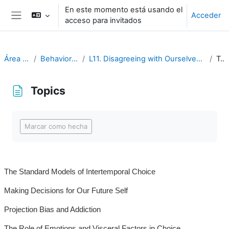
Salta al contenido principal
En este momento está usando el
Acceder
acceso para invitados
Panel lateral
Área personal
Behavioral Economics
L11. Disagreeing with Ourselves: Projection and Hindsight Biases
Topics
Topics
Requisitos de finalización
Marcar como hecha
The Standard Models of Intertemporal Choice
Making Decisions for Our Future Self
Projection Bias and Addiction
The Role of Emotions and Visceral Factors in Choice