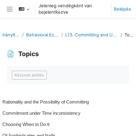
Tovább a fő tartalomhoz
Jelenleg vendégként van
Belépés
bejelentkezve
Oldalpanel
Irányítópult
Behavioral Economics
L13. Committing and Uncommitting
Topics
Topics
Teljesítési követelmények
Késznek jelölés
Rationality and the Possibility of Committing
Commitment under Time Inconsistency
Choosing When to Do It
Of Sophisticates and Naïfs