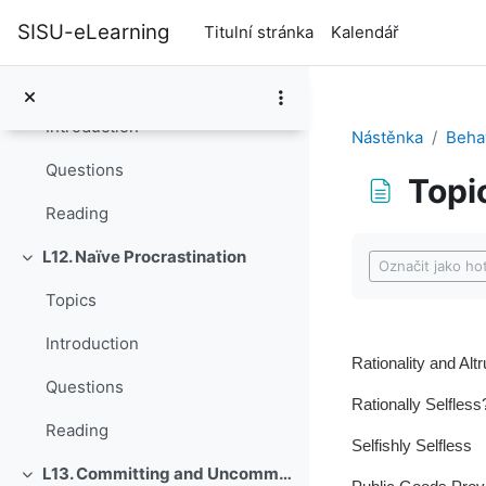
Přejít k hlavnímu obsahu
SISU-eLearning
Titulní stránka
Kalendář
L11. Disagreeing with Ourselves: Projection and Hindsight Biases
Sbalit
Topics
Introduction
Nástěnka
Beha
Questions
Topi
Reading
Požadavky na a
L12. Naïve Procrastination
Sbalit
Označit jako ho
Topics
Introduction
Rationality and Alt
Questions
Rationally Selfless
Reading
Selfishly Selfless
L13. Committing and Uncommitting
Sbalit