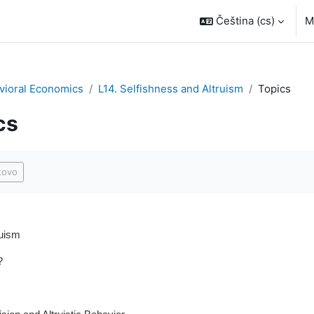
Čeština ‎(cs)‎
M
vioral Economics
L14. Selfishness and Altruism
Topics
cs
bsolvování
tovo
ruism
?