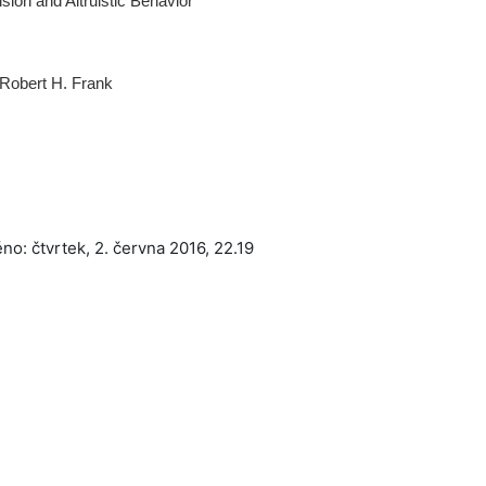
sion and Altruistic Behavior
 Robert H. Frank
o: čtvrtek, 2. června 2016, 22.19