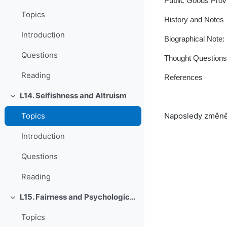
Public Goods Provi
Topics
History and Notes
Introduction
Biographical Note:
Questions
Thought Questions
Reading
References
L14. Selfishness and Altruism
Sbalit
Naposledy změněn
Topics
Introduction
Questions
Reading
L15. Fairness and Psychological Games
Sbalit
Topics