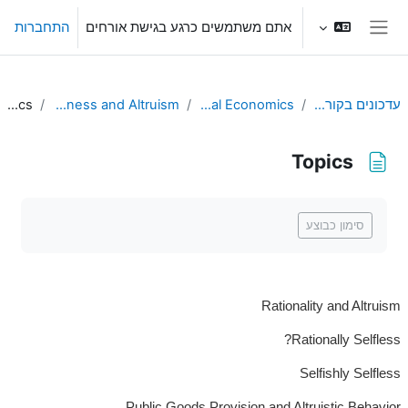
ילוג לתוכן הראשי
אתם משתמשים כרגע בגישת אורחים
התחברות
חלון סקירה צדדי
עדכונים בקורסים שלי
Behavioral Economics
L14. Selfishness and Altruism
Topics
Topics
דרישות השלמת קורס
סימון כבוצע
Rationality and Altruism
Rationally Selfless?
Selfishly Selfless
Public Goods Provision and Altruistic Behavior