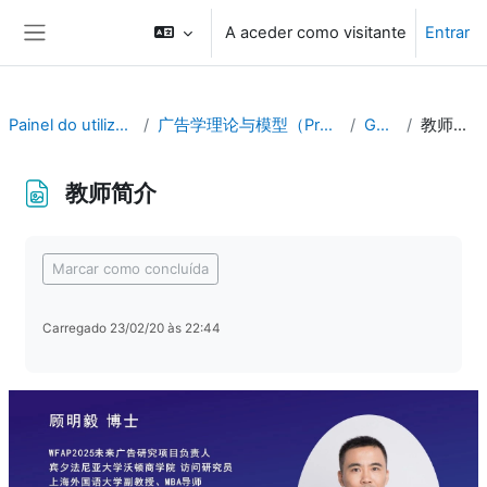
Ir para o conteúdo principal
A aceder como visitante
Entrar
Painel lateral
Painel do utilizador
广告学理论与模型（Pro版）
Geral
教师简介
教师简介
Requisitos de conclusão
Marcar como concluída
Carregado 23/02/20 às 22:44