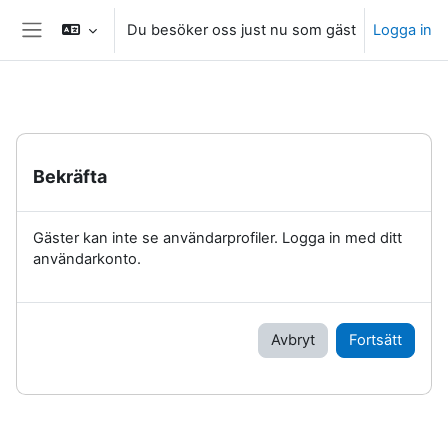
Gå direkt till huvudinnehåll
Du besöker oss just nu som gäst
Logga in
Sidopanel
Bekräfta
Gäster kan inte se användarprofiler. Logga in med ditt
användarkonto.
Avbryt
Fortsätt