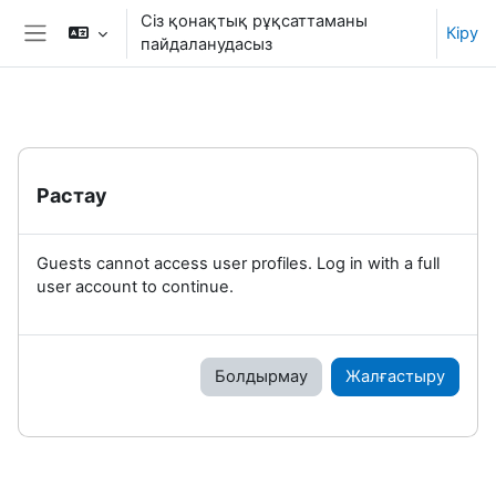
Негізгі мазмұнға
Сіз қонақтық рұқсаттаманы
Кіру
пайдаланудасыз
Side panel
Растау
Guests cannot access user profiles. Log in with a full
user account to continue.
Болдырмау
Жалғастыру