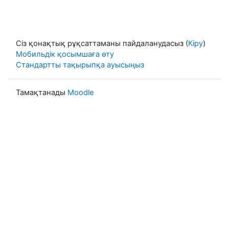
Сіз қонақтық рұқсаттаманы пайдаланудасыз (
Кіру
)
Мобильдік қосымшаға өту
Стандартты тақырыпқа ауысыңыз
Тамақтанады
Moodle