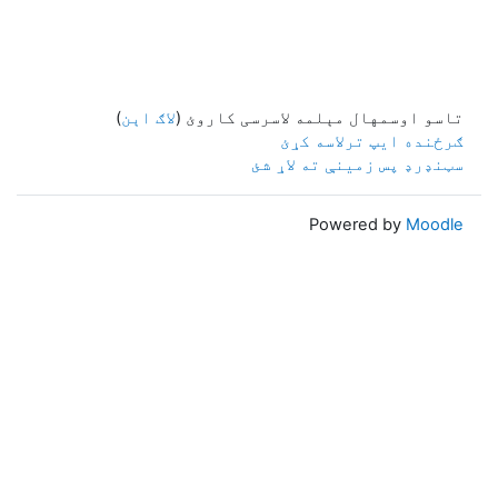
تاسو اوسمهال مېلمه لاسرسی کاروئ (
لاګ اېن
)
ګرځنده ایپ ترلاسه کړئ
سټنډرډ پس زمینې ته لاړ شئ
Powered by
Moodle