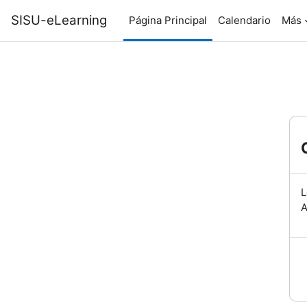
Salta al contenido principal
SISU-eLearning
Página Principal
Calendario
Más
L
A