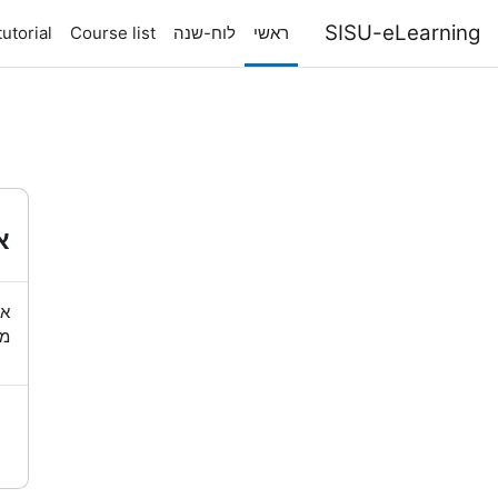
ילוג לתוכן הראשי
SISU-eLearning
ראשי
לוח-שנה
Course list
utorial
א
או
מש