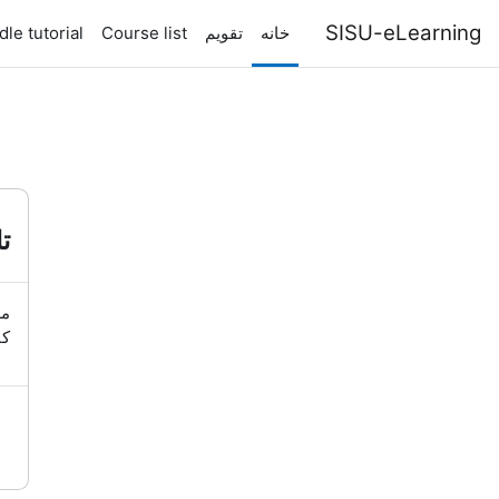
رش به محتوای اصلی
SISU-eLearning
خانه
تقویم
Course list
le tutorial
تا
مه
کا