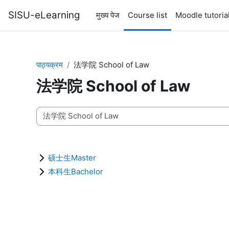
छोड़ कर मुख्य सामग्री पर जाएं
SISU-eLearning
मुख्य पेज
Course list
Moodle tutoria
पाठ्यक्रम
法学院 School of Law
法学院 School of Law
पाठ्यक्रम वर्ग
硕士生Master
本科生Bachelor