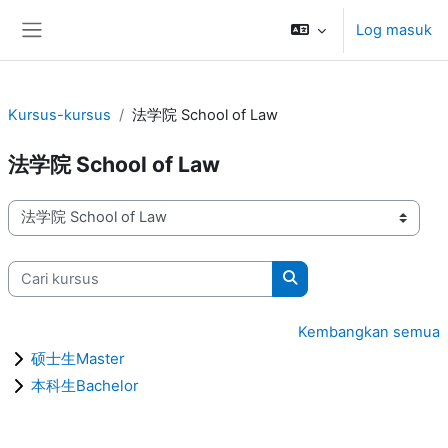
Langkau ke kandungan utama
Log masuk
Side panel
Kursus-kursus
法学院 School of Law
法学院 School of Law
Kategori-kategori Kursus
Cari kursus
Cari kursus
Kembangkan semua
硕士生Master
本科生Bachelor