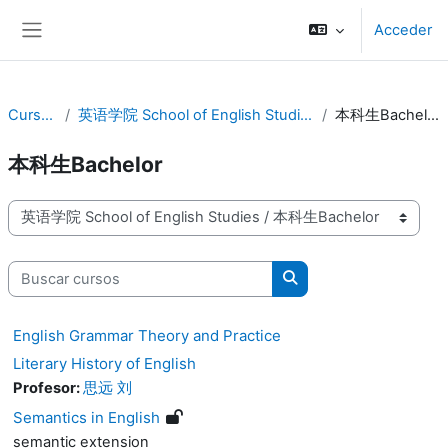
Salta al contenido principal
Acceder
Panel lateral
Cursos
英语学院 School of English Studies
本科生Bachelor
本科生Bachelor
Categorías
Buscar cursos
Buscar cursos
English Grammar Theory and Practice
Literary History of English
Profesor:
思远 刘
Semantics in English
semantic extension