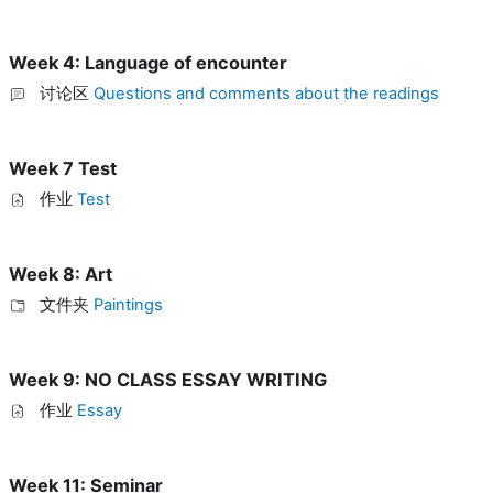
Week 4: Language of encounter
讨论区
Questions and comments about the readings
Week 7 Test
作业
Test
Week 8: Art
文件夹
Paintings
Week 9: NO CLASS ESSAY WRITING
作业
Essay
Week 11: Seminar