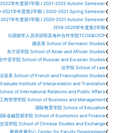
-2022学年度第1学期 / 2021-2022 Autumn Semester
0-2021学年度第2学期 / 2020-2021 Spring Semester
-2021学年度第1学期 / 2020-2021 Autumn Semester
2019-2020学年度第2学期
出国留学人员培训部及海外合作学院TCOS&CICP
德语系 School of Germanic Studies
东方语学院 School of Asian and African Studies
学院 School of Russian and Eurasian Studies
法学院 School of Law
法语系 School of French and Francophone Studies
ate Institute of Interpretation and Translation
 International Relations and Public Affairs
商管理学院 School of Business and Management
国际教育学院 School of Education
国际金融贸易学院 School of Economics and Finance
学院 School of Chinese Studies and Exchange
教师发展中心 Center for Faculty Development