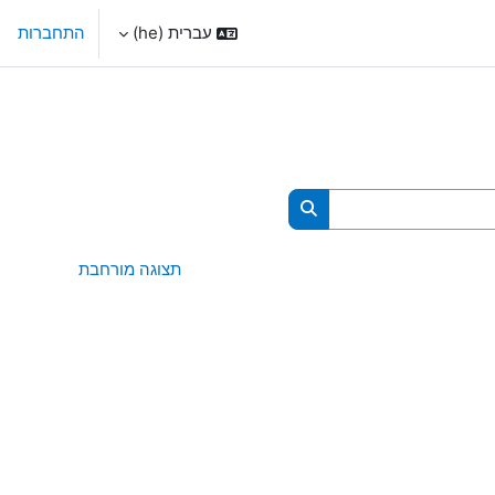
עברית ‎(he)‎
התחברות
חיפוש קורסים
תצוגה מורחבת