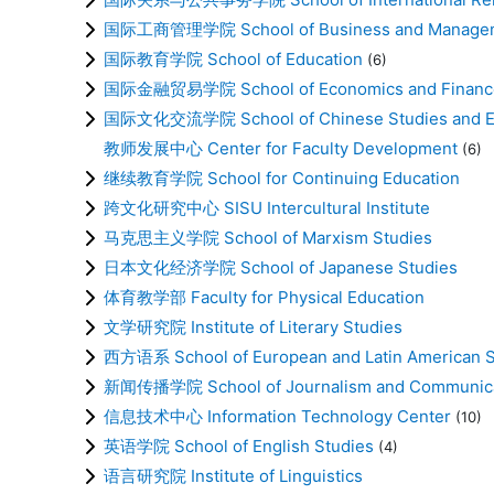
国际工商管理学院 School of Business and Manage
国际教育学院 School of Education
(6)
国际金融贸易学院 School of Economics and Financ
国际文化交流学院 School of Chinese Studies and E
教师发展中心 Center for Faculty Development
(6)
继续教育学院 School for Continuing Education
跨文化研究中心 SISU Intercultural Institute
马克思主义学院 School of Marxism Studies
日本文化经济学院 School of Japanese Studies
体育教学部 Faculty for Physical Education
文学研究院 Institute of Literary Studies
西方语系 School of European and Latin American S
新闻传播学院 School of Journalism and Communica
信息技术中心 Information Technology Center
(10)
英语学院 School of English Studies
(4)
语言研究院 Institute of Linguistics