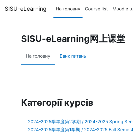
Перейти до головного вмісту
SISU-eLearning
На головну
Course list
Moodle tu
SISU-eLearning网上课堂
На головну
Банк питань
Категорії курсів
2024-2025学年度第2学期 / 2024-2025 Spring Sem
2024-2025学年度第1学期 / 2024-2025 Fall Semest