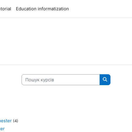
torial
Education informatization
Пошук курсів
Пошук курсі
ester
(4)
er