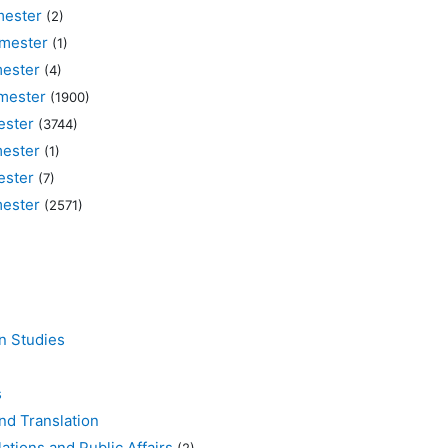
ester
(2)
mester
(1)
ester
(4)
mester
(1900)
ster
(3744)
ester
(1)
ster
(7)
ester
(2571)
 Studies
s
d Translation
ons and Public Affairs
(2)