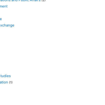
ment
e
xchange
tudies
tion
(1)